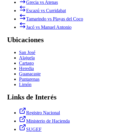
Grecia vs Atenas
Escazú vs Curridabat
Tamarindo vs Playas del Coco
Jacó vs Manuel Antonio
Ubicaciones
San José
Alajuela
Cartago
Heredia
Guanacaste
Puntarenas
Limón
Links de Interés
Registro Nacional
Ministerio de Hacienda
SUGEF