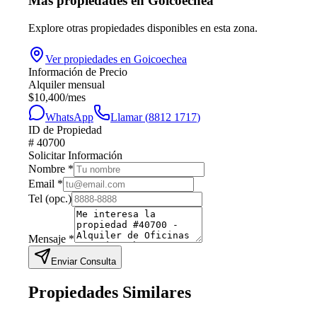
Más propiedades en
Goicoechea
Explore otras propiedades disponibles en esta zona.
Ver propiedades en
Goicoechea
Información de Precio
Alquiler mensual
$
10,400
/mes
WhatsApp
Llamar (
8812 1717
)
ID de Propiedad
#
40700
Solicitar Información
Nombre
*
Email
*
Tel
(opc.)
Mensaje
*
Enviar Consulta
Propiedades Similares