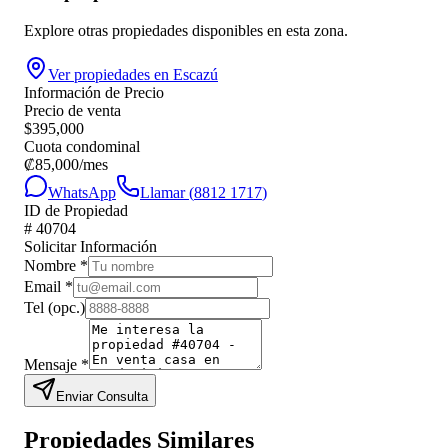
Explore otras propiedades disponibles en esta zona.
Ver propiedades en
Escazú
Información de Precio
Precio de venta
$
395,000
Cuota condominal
₡
85,000
/mes
WhatsApp
Llamar (
8812 1717
)
ID de Propiedad
#
40704
Solicitar Información
Nombre
*
Email
*
Tel
(opc.)
Mensaje
*
Enviar Consulta
Propiedades Similares