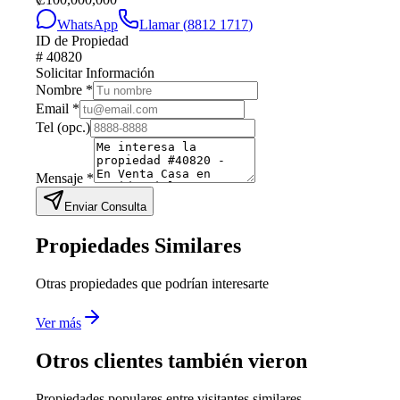
WhatsApp
Llamar (
8812 1717
)
ID de Propiedad
#
40820
Solicitar Información
Nombre
*
Email
*
Tel
(opc.)
Mensaje
*
Enviar Consulta
Propiedades Similares
Otras propiedades que podrían interesarte
Ver más
Otros clientes también vieron
Propiedades populares entre visitantes similares