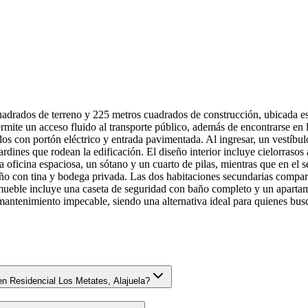
adrados de terreno y 225 metros cuadrados de construcción, ubicada es
ermite un acceso fluido al transporte público, además de encontrarse en
los con portón eléctrico y entrada pavimentada. Al ingresar, un vestíbu
dines que rodean la edificación. El diseño interior incluye cielorrasos a
 oficina espaciosa, un sótano y un cuarto de pilas, mientras que en el s
baño con tina y bodega privada. Las dos habitaciones secundarias compa
nmueble incluye una caseta de seguridad con baño completo y un aparta
mantenimiento impecable, siendo una alternativa ideal para quienes busc
n Residencial Los Metates, Alajuela?