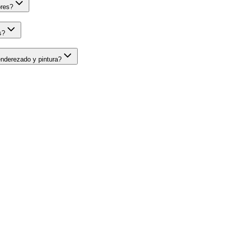
ores?
s?
enderezado y pintura?