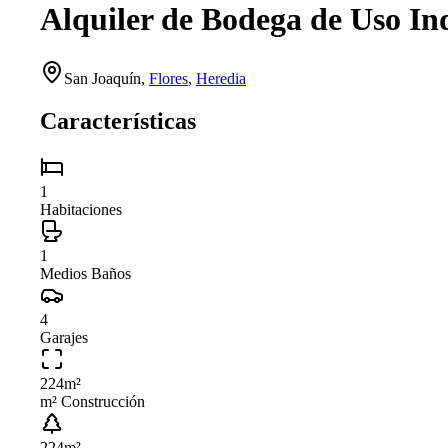
Alquiler de Bodega de Uso In
San Joaquín
,
Flores
,
Heredia
Características
1
Habitaciones
1
Medios Baños
4
Garajes
224
m²
m² Construcción
224
m²