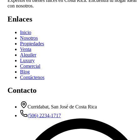
Expertos en bienes raíces en Costa Rica. Encuentra tu hogar ideal
con nosotros.
Enlaces
Inicio
Nosotros
Propiedades
Venta
Alquiler
Luxury
Comercial
Blog
Contáctenos
Contacto
Curridabat, San José de Costa Rica
(506) 2234-1717