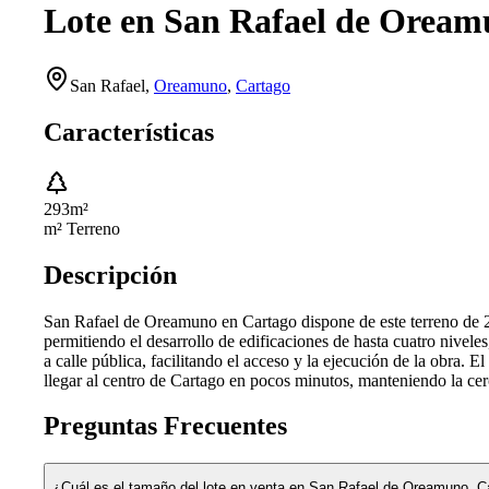
Lote en San Rafael de Orea
San Rafael
,
Oreamuno
,
Cartago
Características
293
m²
m² Terreno
Descripción
San Rafael de Oreamuno en Cartago dispone de este terreno de 29
permitiendo el desarrollo de edificaciones de hasta cuatro nivele
a calle pública, facilitando el acceso y la ejecución de la obra. 
llegar al centro de Cartago en pocos minutos, manteniendo la cer
Preguntas Frecuentes
¿Cuál es el tamaño del lote en venta en San Rafael de Oreamuno, C