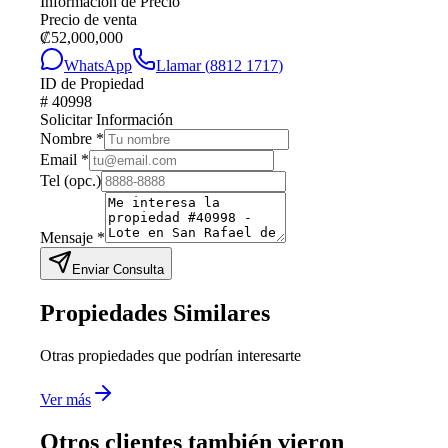
Información de Precio
Precio de venta
₡
52,000,000
WhatsApp
Llamar (
8812 1717
)
ID de Propiedad
#
40998
Solicitar Información
Nombre
*
Email
*
Tel
(opc.)
Mensaje
*
Enviar Consulta
Propiedades Similares
Otras propiedades que podrían interesarte
Ver más
Otros clientes también vieron