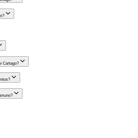
no?
de Cartago?
entos?
eamuno?