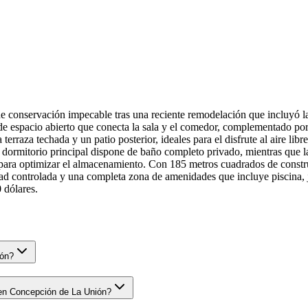
conservación impecable tras una reciente remodelación que incluyó la i
 de espacio abierto que conecta la sala y el comedor, complementado po
rraza techada y un patio posterior, ideales para el disfrute al aire lib
El dormitorio principal dispone de baño completo privado, mientras que
para optimizar el almacenamiento. Con 185 metros cuadrados de constru
ad controlada y una completa zona de amenidades que incluye piscina, 
 dólares.
ión?
 en Concepción de La Unión?