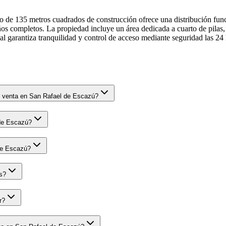
 de 135 metros cuadrados de construcción ofrece una distribución func
s completos. La propiedad incluye un área dedicada a cuarto de pilas, f
 garantiza tranquilidad y control de acceso mediante seguridad las 24 h
n venta en San Rafael de Escazú?
 de Escazú?
de Escazú?
s?
r?