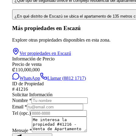
¿Qué tipo de seguridad ofrece el complejo residencial del apartame
¿En qué distrito de Escazú se ubica el apartamento de 135 metros 
Más propiedades en
Escazú
Explore otras propiedades disponibles en esta zona.
Ver propiedades en
Escazú
Información de Precio
Precio de venta
₡
110,000,000
WhatsApp
Llamar (
8812 1717
)
ID de Propiedad
#
41216
Solicitar Información
Nombre
*
Email
*
Tel
(opc.)
Mensaje
*