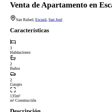
Venta de Apartamento en Esc
San Rafael
,
Escazú
,
San José
Características
3
Habitaciones
2
Baños
2
Garajes
135
m²
m² Construcción
Descripción