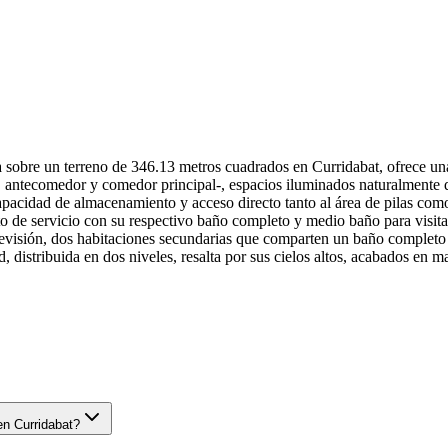
 sobre un terreno de 346.13 metros cuadrados en Curridabat, ofrece una d
la, antecomedor y comedor principal-, espacios iluminados naturalmente q
apacidad de almacenamiento y acceso directo tanto al área de pilas como
o de servicio con su respectivo baño completo y medio baño para visitas. 
televisión, dos habitaciones secundarias que comparten un baño completo 
, distribuida en dos niveles, resalta por sus cielos altos, acabados en 
en Curridabat?