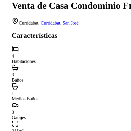
Venta de Casa Condominio Fr
Curridabat
,
Curridabat
,
San José
Características
4
Habitaciones
3
Baños
1
Medios Baños
3
Garajes
345
m²