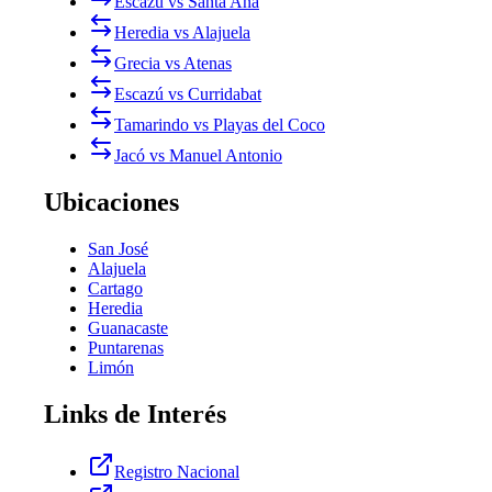
Escazú vs Santa Ana
Heredia vs Alajuela
Grecia vs Atenas
Escazú vs Curridabat
Tamarindo vs Playas del Coco
Jacó vs Manuel Antonio
Ubicaciones
San José
Alajuela
Cartago
Heredia
Guanacaste
Puntarenas
Limón
Links de Interés
Registro Nacional