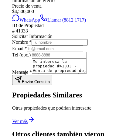
Información de Precio
Precio de venta
$
4,500,000
WhatsApp
Llamar (
8812 1717
)
ID de Propiedad
#
41333
Solicitar Información
Nombre
*
Email
*
Tel
(opc.)
Mensaje
*
Enviar Consulta
Propiedades Similares
Otras propiedades que podrían interesarte
Ver más
Otros clientes también vieron