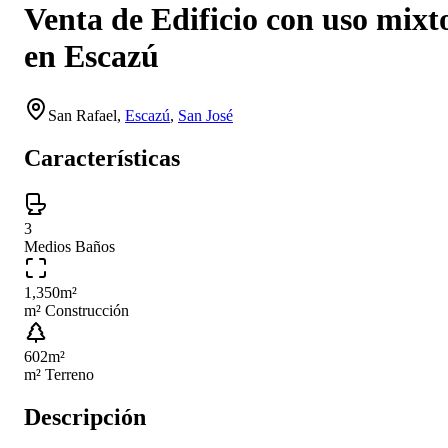
Venta de Edificio con uso mixt
en Escazú
San Rafael
,
Escazú
,
San José
Características
3
Medios Baños
1,350
m²
m² Construcción
602
m²
m² Terreno
Descripción