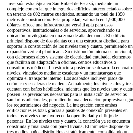
Inversión estratégica en San Rafael de Escazú, mediante un
complejo comercial que integra dos edificios interconectados sobre
un terreno de 602 metros cuadrados, sumando un total de 1350
metros de construcción. Esta propiedad, valorada en 1,900,000
dólares, ofrece una infraestructura versátil apta para usos
corporativos, institucionales o de servicios, aprovechando su
ubicación privilegiada en una zona de alta demanda. El edificio
principal dispone de dos plantas con una estructura diseñada para
soportar la construcción de los niveles tres y cuatro, permitiendo un
expansión vertical planificada. Su distribución interna es funcional,
con cielorrasos altos y sistema de electricidad entubada, elementos
que facilitan su adaptación a oficinas, centros educativos o
consultorios médicos. La estructura posterior se desarrolla en cuatr
niveles, vinculados mediante escaleras y un montacargas que
optimiza el transporte interno. Los acabados incluyen pisos de
cerámica y escaleras de madera. Actualmente, los niveles dos y tres
cuentan con baños habilitados, mientras que los niveles uno y cuatr
poseen las previsiones necesarias para la instalación de servicios
sanitarios adicionales, permitiendo una adecuación progresiva segú
los requerimientos del negocio. La integración entre ambas
edificaciones es total, gracias a pasillos de conexión presentes en
todos los niveles que favorecen la operatividad y el flujo de
personas. En los niveles tres y cuatro, la conexión ya se encuentra
construida y finalizada con pared liviana. El inmueble dispone de
tres medios baños distribuidos estratégicamente, consolidando una