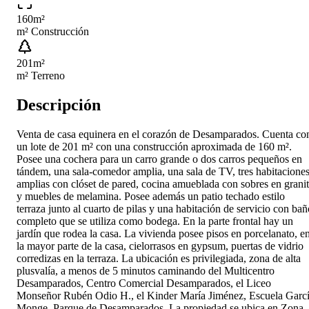
160
m²
m² Construcción
201
m²
m² Terreno
Descripción
Venta de casa equinera en el corazón de Desamparados. Cuenta co
un lote de 201 m² con una construcción aproximada de 160 m².
Posee una cochera para un carro grande o dos carros pequeños en
tándem, una sala-comedor amplia, una sala de TV, tres habitacione
amplias con clóset de pared, cocina amueblada con sobres en grani
y muebles de melamina. Posee además un patio techado estilo
terraza junto al cuarto de pilas y una habitación de servicio con bañ
completo que se utiliza como bodega. En la parte frontal hay un
jardín que rodea la casa. La vivienda posee pisos en porcelanato, e
la mayor parte de la casa, cielorrasos en gypsum, puertas de vidrio
corredizas en la terraza. La ubicación es privilegiada, zona de alta
plusvalía, a menos de 5 minutos caminando del Multicentro
Desamparados, Centro Comercial Desamparados, el Liceo
Monseñor Rubén Odio H., el Kinder María Jiménez, Escuela Garc
Monge, Parque de Desamparados. La propiedad se ubica en Zona