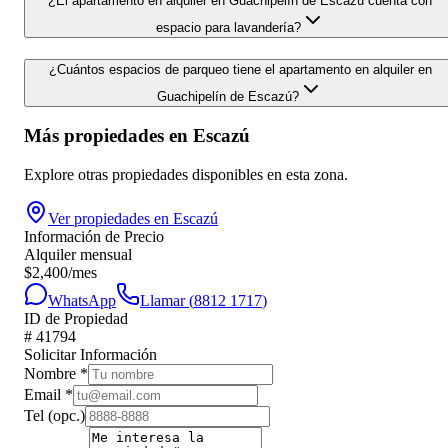
¿El apartamento en alquiler en Guachipelín de Escazú cuenta con
espacio para lavandería?
¿Cuántos espacios de parqueo tiene el apartamento en alquiler en
Guachipelín de Escazú?
Más propiedades en
Escazú
Explore otras propiedades disponibles en esta zona.
Ver propiedades en
Escazú
Información de Precio
Alquiler mensual
$
2,400
/mes
WhatsApp
Llamar (
8812 1717
)
ID de Propiedad
#
41794
Solicitar Información
Nombre
*
Email
*
Tel
(opc.)