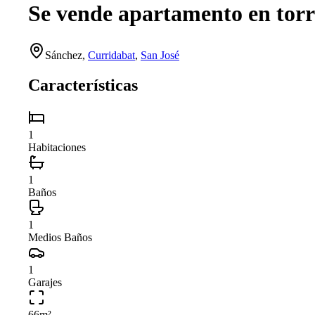
Se vende apartamento en torr
Sánchez
,
Curridabat
,
San José
Características
1
Habitaciones
1
Baños
1
Medios Baños
1
Garajes
66
m²