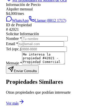
Ver propiedades en
Montes de Oca
Información de Precio
Alquiler mensual
$
4,000
/mes
WhatsApp
Llamar (
8812 1717
)
ID de Propiedad
#
42021
Solicitar Información
Nombre
*
Email
*
Tel
(opc.)
Mensaje
*
Enviar Consulta
Propiedades Similares
Otras propiedades que podrían interesarte
Ver más