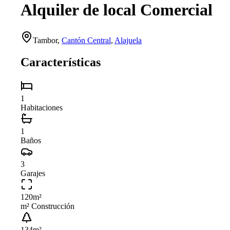
Alquiler de local Comercial
Tambor
,
Cantón Central
,
Alajuela
Características
1
Habitaciones
1
Baños
3
Garajes
120
m²
m² Construcción
134
m²