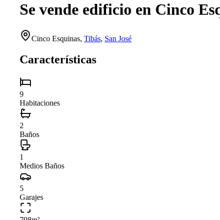
Se vende edificio en Cinco Es
Cinco Esquinas
,
Tibás
,
San José
Características
9
Habitaciones
2
Baños
1
Medios Baños
5
Garajes
798
m²