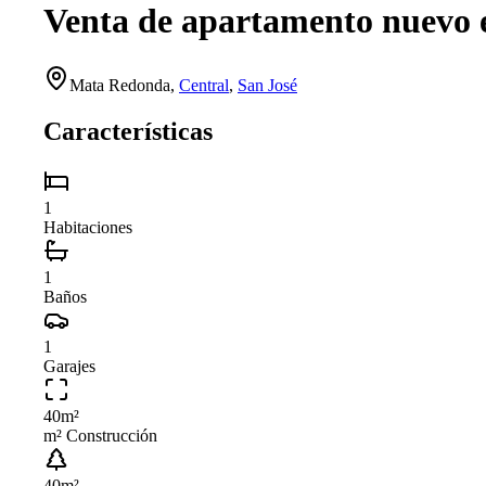
Venta de apartamento nuevo 
Mata Redonda
,
Central
,
San José
Características
1
Habitaciones
1
Baños
1
Garajes
40
m²
m² Construcción
40
m²