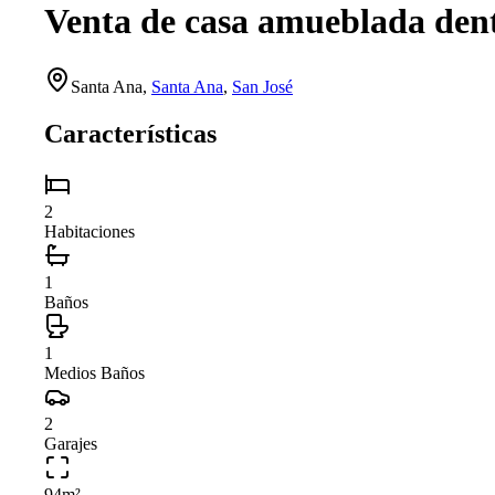
Venta de casa amueblada den
Santa Ana
,
Santa Ana
,
San José
Características
2
Habitaciones
1
Baños
1
Medios Baños
2
Garajes
94
m²