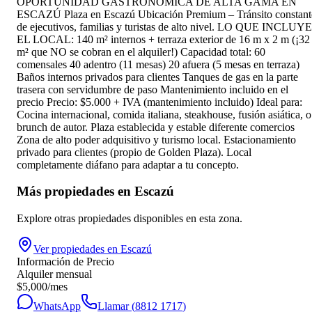
OPORTUNIDAD GASTRONÓMICA DE ALTA GAMA EN
ESCAZÚ Plaza en Escazú Ubicación Premium – Tránsito constant
de ejecutivos, familias y turistas de alto nivel. LO QUE INCLUYE
EL LOCAL: 140 m² internos + terraza exterior de 16 m x 2 m (¡32
m² que NO se cobran en el alquiler!) Capacidad total: 60
comensales 40 adentro (11 mesas) 20 afuera (5 mesas en terraza)
Baños internos privados para clientes Tanques de gas en la parte
trasera con servidumbre de paso Mantenimiento incluido en el
precio Precio: $5.000 + IVA (mantenimiento incluido) Ideal para:
Cocina internacional, comida italiana, steakhouse, fusión asiática, o
brunch de autor. Plaza establecida y estable diferente comercios
Zona de alto poder adquisitivo y turismo local. Estacionamiento
privado para clientes (propio de Golden Plaza). Local
completamente diáfano para adaptar a tu concepto.
Más propiedades en
Escazú
Explore otras propiedades disponibles en esta zona.
Ver propiedades en
Escazú
Información de Precio
Alquiler mensual
$
5,000
/mes
WhatsApp
Llamar (
8812 1717
)