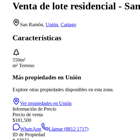
Venta de lote residencial - S
San Ramón
,
Unión
,
Cartago
Características
550
m²
m² Terreno
Más propiedades en
Unión
Explore otras propiedades disponibles en esta zona.
Ver propiedades en
Unión
Información de Precio
Precio de venta
$
181,500
WhatsApp
Llamar (
8812 1717
)
ID de Propiedad