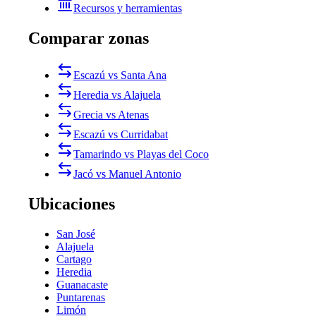
Recursos y herramientas
Comparar zonas
Escazú vs Santa Ana
Heredia vs Alajuela
Grecia vs Atenas
Escazú vs Curridabat
Tamarindo vs Playas del Coco
Jacó vs Manuel Antonio
Ubicaciones
San José
Alajuela
Cartago
Heredia
Guanacaste
Puntarenas
Limón