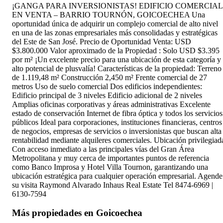
¡GANGA PARA INVERSIONISTAS! EDIFICIO COMERCIAL
EN VENTA – BARRIO TOURNÓN, GOICOECHEA Una
oportunidad única de adquirir un complejo comercial de alto nivel
en una de las zonas empresariales más consolidadas y estratégicas
del Este de San José. Precio de Oportunidad Venta: USD
$3.800.000 Valor aproximado de la Propiedad : Solo USD $3.395
por m² ¡Un excelente precio para una ubicación de esta categoría y
alto potencial de plusvalía! Características de la propiedad: Terreno
de 1.119,48 m² Construcción 2,450 m² Frente comercial de 27
metros Uso de suelo comercial Dos edificios independientes:
Edificio principal de 3 niveles Edificio adicional de 2 niveles
Amplias oficinas corporativas y áreas administrativas Excelente
estado de conservación Internet de fibra óptica y todos los servicios
públicos Ideal para corporaciones, instituciones financieras, centros
de negocios, empresas de servicios o inversionistas que buscan alta
rentabilidad mediante alquileres comerciales. Ubicación privilegiad
Con acceso inmediato a las principales vías del Gran Área
Metropolitana y muy cerca de importantes puntos de referencia
como Banco Improsa y Hotel Villa Tournon, garantizando una
ubicación estratégica para cualquier operación empresarial. Agende
su visita Raymond Alvarado Inhaus Real Estate Tel 8474-6969 |
6130-7594
Más propiedades en
Goicoechea