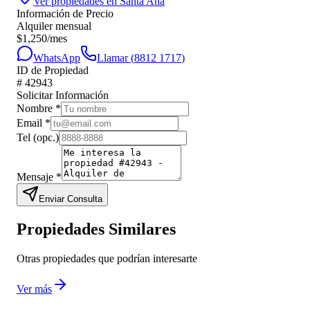
Ver propiedades en
Santa Ana
Información de Precio
Alquiler mensual
$
1,250
/mes
WhatsApp
Llamar (
8812 1717
)
ID de Propiedad
#
42943
Solicitar Información
Nombre
*
Email
*
Tel
(opc.)
Mensaje
*
Enviar Consulta
Propiedades Similares
Otras propiedades que podrían interesarte
Ver más