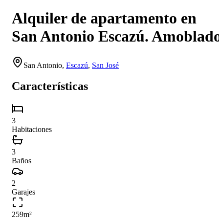
Alquiler de apartamento en
San Antonio Escazú. Amoblad
San Antonio
,
Escazú
,
San José
Características
3
Habitaciones
3
Baños
2
Garajes
259
m²