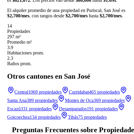
es
$621,072
. Los precios van desde
$80,000
hasta
$1.6M
.
El alquiler promedio de una
propiedad
en
Puriscal, San José
es
$2,700
/mes
, con rangos desde
$2,700
/mes
hasta
$2,700
/mes
.
14
Propiedades
297 m²
Promedio m²
3.9
Habitaciones prom.
2.3
Baños prom.
Otros cantones en San José
Central
1069
propiedades
Curridabat
465
propiedades
Santa Ana
389
propiedades
Montes de Oca
369
propiedades
Escazú
331
propiedades
Desamparados
191
propiedades
Goicoechea
134
propiedades
Tibás
75
propiedades
Preguntas Frecuentes sobre Propiedade