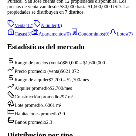
Puriscal, San José cuenta con 12 propiedades disponibles. Los
precios de venta van desde $80,000 hasta $1,600,000 USD. Las
propiedades se distribuyen en 7 distritos.
Venta
(
12
)
Alquiler
(
0
)
Casas
(
3
)
Apartamentos
(
0
)
Condominios
(
0
)
Lotes
(
7
)
Estadísticas del mercado
Rango de precios (venta)
$80,000 – $1,600,000
Precio promedio (venta)
$621,072
Rango de alquiler
$2,700 – $2,700/mes
Alquiler promedio
$2,700/mes
Construcción promedio
297 m²
Lote promedio
16061 m²
Habitaciones promedio
3.9
Baños promedio
2.3
Distribución por tipo