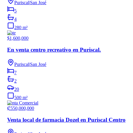
Puriscal
|
San José
5
4
280
m²
Lote
$1,600,000
En venta centro recreativo en Puriscal.
Puriscal
|
San José
7
2
20
500
m²
Venta Comercial
₡550,000,000
Venta local de farmacia Dozel en Puriscal Centro