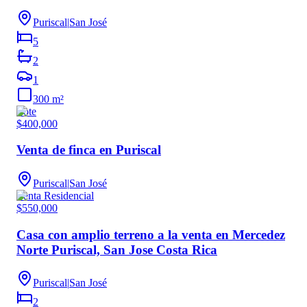
Puriscal
|
San José
5
2
1
300
m²
Lote
$400,000
Venta de finca en Puriscal
Puriscal
|
San José
Venta Residencial
$550,000
Casa con amplio terreno a la venta en Mercedez
Norte Puriscal, San Jose Costa Rica
Puriscal
|
San José
2