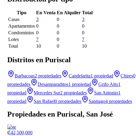
Tipo
En Venta
En Alquiler
Total
Casas
3
0
3
Apartamentos
0
0
0
Condominios
0
0
0
Lotes
7
0
7
Total
10
0
10
Distritos en Puriscal
Barbacoas
2
propiedades
Candelarita
1
propiedad
Chires
0
propiedades
Desamparaditos
1
propiedad
Grifo Alto
1
propiedad
Mercedes Sur
2
propiedades
San Antonio
1
propiedad
San Rafael
0
propiedades
Santiago
4
propiedades
Propiedades en Puriscal, San José
Lote
₡42,500,000