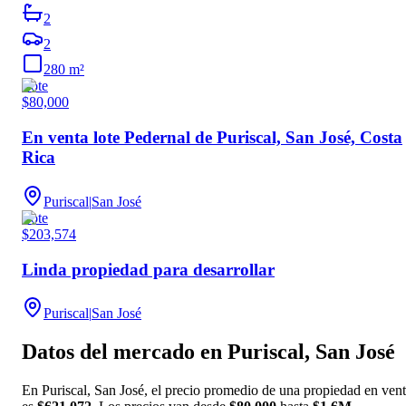
2
2
280
m²
Lote
$80,000
En venta lote Pedernal de Puriscal, San José, Costa
Rica
Puriscal
|
San José
Lote
$203,574
Linda propiedad para desarrollar
Puriscal
|
San José
Datos del mercado en
Puriscal, San José
En
Puriscal, San José
, el precio promedio de una
propiedad
en vent