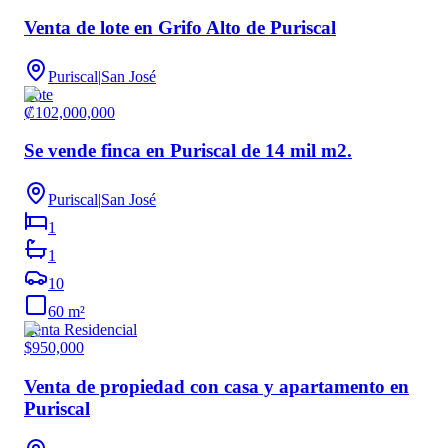
Venta de lote en Grifo Alto de Puriscal
Puriscal
|
San José
Lote
₡102,000,000
Se vende finca en Puriscal de 14 mil m2.
Puriscal
|
San José
1
1
10
60
m²
Venta Residencial
$950,000
Venta de propiedad con casa y apartamento en
Puriscal