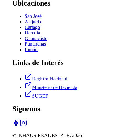
Ubicaciones
San José
Alajuela
Cartago
Heredia
Guanacaste
Puntarenas
Limón
Links de Interés
Registro Nacional
Ministerio de Hacienda
SUGEF
Síguenos
© INHAUS REAL ESTATE,
2026