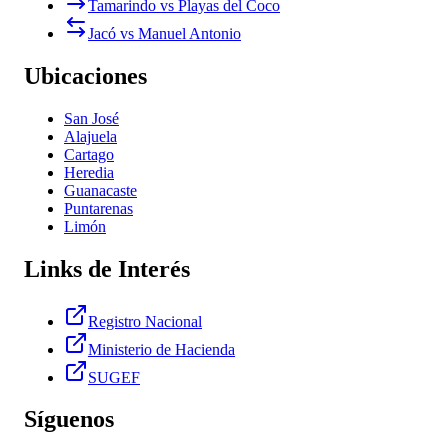
Tamarindo vs Playas del Coco
Jacó vs Manuel Antonio
Ubicaciones
San José
Alajuela
Cartago
Heredia
Guanacaste
Puntarenas
Limón
Links de Interés
Registro Nacional
Ministerio de Hacienda
SUGEF
Síguenos